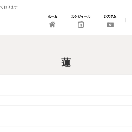
ております
8
蓮