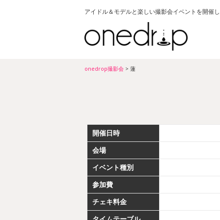
アイドル＆モデルと楽しい撮影会イベントを開催し
onedrop撮影会
>
蓮
開催日時
会場
イベント種別
参加費
チェキ料金
タイムテーブル