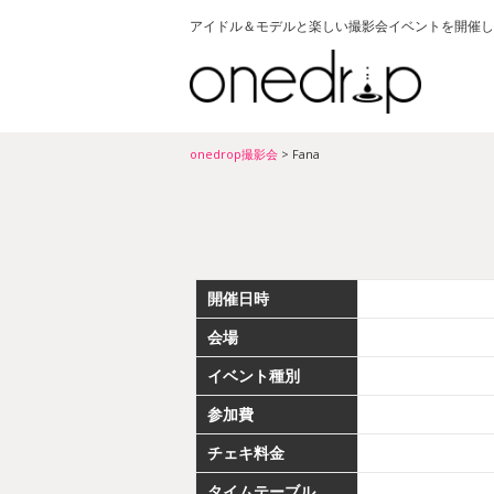
アイドル＆モデルと楽しい撮影会イベントを開催し
onedrop撮影会
>
Fana
開催日時
会場
イベント種別
参加費
チェキ料金
タイムテーブル