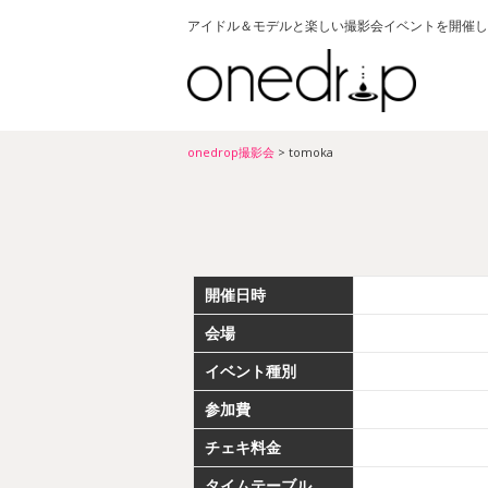
アイドル＆モデルと楽しい撮影会イベントを開催し
onedrop撮影会
>
tomoka
開催日時
会場
イベント種別
参加費
チェキ料金
タイムテーブル