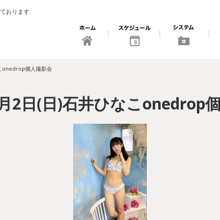
ております
9
こonedrop個人撮影会
8月2日(日)石井ひなこonedro