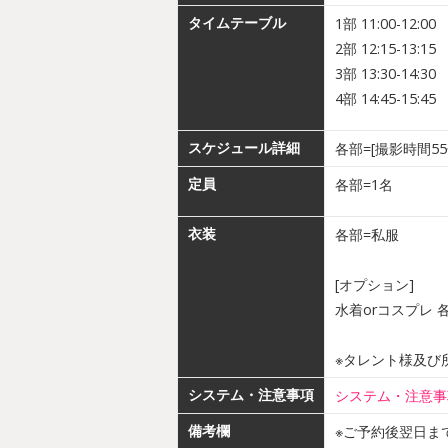
タイムテーブル
1部 11:00-12:00
2部 12:15-13:15
3部 13:30-14:30
4部 14:45-15:45
スケジュール詳細
各部=[撮影時間5
定員
各部=1名
衣装
各部=私服
[オプション]
水着orコスプレ 各
※タレント様及び
システム・注意事項
システム・注意事
備考欄
※ご予約後翌日まで