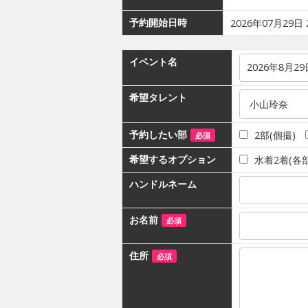
予約開始日時
2026年07月29日
イベント名
希望タレント
予約したい部
2部(個撮)
必須
希望するオプション
水着2着(各部
ハンドルネーム
お名前
必須
住所
必須