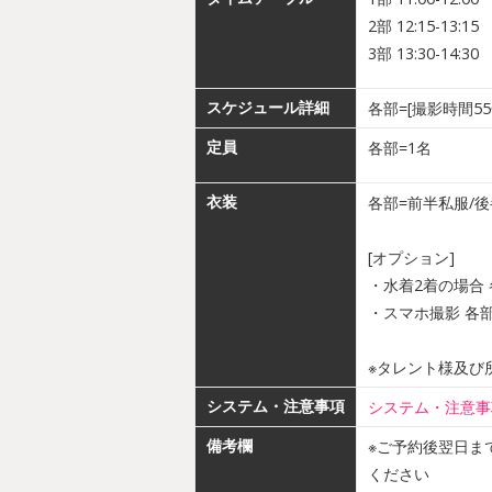
2部 12:15-13:15
3部 13:30-14:30
スケジュール詳細
各部=[撮影時間5
定員
各部=1名
衣装
各部=前半私服/
[オプション]
・水着2着の場合 各
・スマホ撮影 各部+
※タレント様及び
システム・注意事項
システム・注意事
備考欄
※ご予約後翌日まで
ください