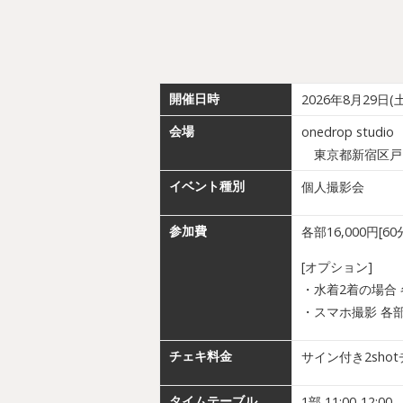
開催日時
2026年8月29日(土
会場
onedrop studio
東京都新宿区戸山1-
イベント種別
個人撮影会
参加費
各部16,000円[60
[オプション]
・水着2着の場合 各
・スマホ撮影 各部+
チェキ料金
サイン付き2shot
タイムテーブル
1部 11:00-12:00