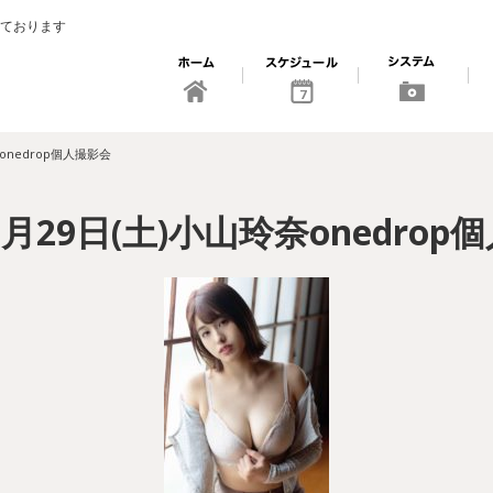
ております
7
奈onedrop個人撮影会
8月29日(土)小山玲奈onedro